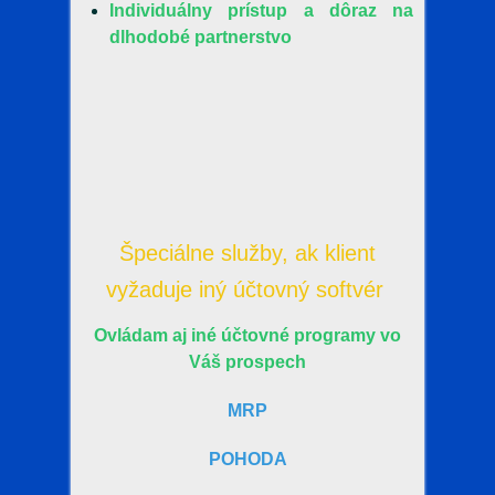
Individuálny prístup a dôraz na
dlhodobé partnerstvo
Špeciálne služby, ak klient
vyžaduje iný účtovný softvér
Ovládam aj iné účtovné programy vo
Váš prospech
MRP
POHODA