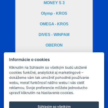
MONEY S 3
Olymp - KROS
OMEGA - KROS
DIVES - WINPAM
OBERON
HUMANET - MZDY
Informácie o cookies
MK - SOFT
Kliknutím na Súhlasím so všetkým budú uložené
cookies funkčné, analytické aj marketingové –
dokážeme vám tak umožniť pohodlné používanie
webu, merať funkčnosť nášho webu i vás cieliť
reklamou. Svoje preferencie môžete jednoducho
upraviť kliknutím na Nastavenie cookies.
Súhlasím so všetkým