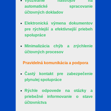
Využívanie nástrojov na
automatické spracovanie
účtovných dokladov
Elektronická výmena dokumentov
pre rýchlejší a efektívnejší priebeh
spolupráce
Minimalizácia chýb a zrýchlenie
účtovných procesov
Pravidelná komunikácia a podpora
Častý kontakt pre zabezpečenie
plynulej spolupráce
Rýchle odpovede na otázky a
priebežné informovanie o stave
účtovníctva