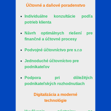
Účtovné a daňové poradenstvo
Individuálne konzultácie podľa
potrieb klienta
Návrh optimálnych riešení pre
finančné a účtovné procesy
Podvojné účtovníctvo pre s.r.o
Jednoduché účtovníctvo pre
podnikateľov
Podpora pri dôležitých
podnikateľských rozhodnutiach
Digitalizácia a moderné
technológie