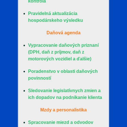
kontrola
Pravidelná aktualizácia
hospodárskeho výsledku
Daňová agenda
Vypracovanie daňových priznaní
(DPH, daň z príjmov, daň z
motorových vozidiel a ďalšie)
Poradenstvo v oblasti daňových
povinností
Sledovanie legislatívnych zmien a
ich dopadov na podnikanie klienta
Mzdy a personalistika
Spracovanie miezd a odvodov