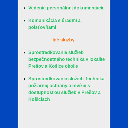
Vedenie personálnej dokumentácie
Komunikácia s úradmi a
poisťovňami
Iné služby
Sprostredkovanie služieb
bezpečnostného technika v lokalite
Prešov a Košice okolie
Sprostredkovanie služieb Technika
požiarnej ochrany a revízie s
dostupnosťou služieb v Prešov a
Košiciach