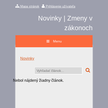
Mapa stránok
Prihlásenie užívateľa
Novinky | Zmeny v
zákonoch
Menu
Novinky
Nebol nájdený žiadny článok.